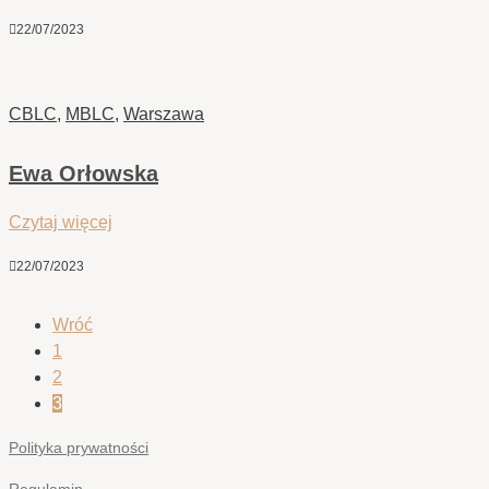

22/07/2023
CBLC
,
MBLC
,
Warszawa
Ewa Orłowska
Czytaj więcej

22/07/2023
Wróć
1
2
3
Polityka prywatności
Regulamin