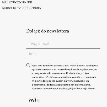
NIP: 898-22-10-788
Numer KRS: 0000528085
Dołącz do newslettera
Wyrażam zgodę na przetwarzanie moich danych osobowych
zgodnie z ustawą o ochronie danych osobowych w związku
z dołączeniem do newslettera. Podanie danych jest
dobrowolne. Zostałem/am poinformowany/a, że przysługuje
mi prawo dostępu do swoich danych, możliwości ich
poprawiania, żądania zaprzestania ich przetwarzania.
Administratorem danych osobowych jest Fundacja Voices.
Wyślij