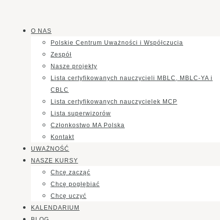
O NAS
Polskie Centrum Uważności i Współczucia
Zespół
Nasze projekty
Lista certyfikowanych nauczycieli MBLC, MBLC-YA i
CBLC
Lista certyfikowanych nauczycielek MCP
Lista superwizorów
Członkostwo MA Polska
Kontakt
UWAŻNOŚĆ
NASZE KURSY
Chcę zacząć
Chcę pogłębiać
Chcę uczyć
KALENDARIUM
BLOG